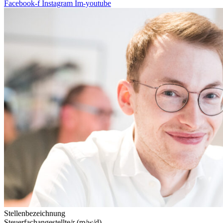
Facebook-f
Instagram
Im-youtube
Stellenbezeichnung
Steuerfachangestellte/r (m/w/d)